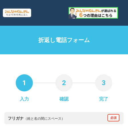
折返し電話フォーム
1
2
3
入力
確認
完了
フリガナ
必須
（姓と名の間にスペース）