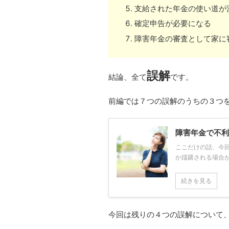
支給された年金の使い道が
確定申告が必要になる
障害年金の審査として家に
誤解
結論、全て
です。
前編では７つの誤解のうちの３つ
障害年金で不利
ここだけの話、今
か躊躇される場合が
続きを見る
今回は残りの４つの誤解について