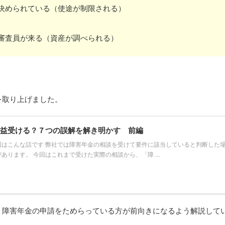
決められている（使途が制限される）
審査員が来る（資産が調べられる）
を取り上げました。
益受ける？７つの誤解を解き明かす 前編
回はこんな話です 弊社では障害年金の相談を受けて要件に該当していると判断した
あります。 今回はこれまで受けた実際の相談から、「障 ...
、障害年金の申請をためらっている方が前向きになるよう解説して