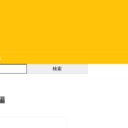
由
検索
編